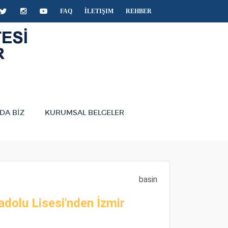
acebook
Twitter
Instagram
Youtube
FAQ
İLETIŞIM
REHBER
DA BİZ
KURUMSAL BELGELER
basin
adolu Lisesi'nden İzmir